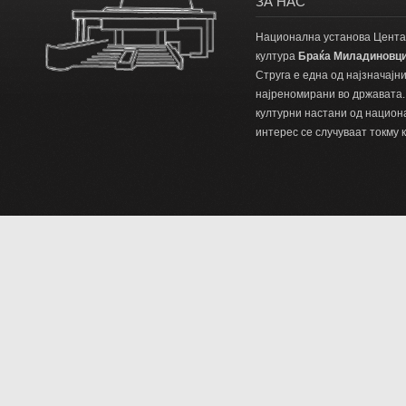
ЗА НАС
Национална установа Цента
култура
Браќа Миладиновц
Струга е една од најзначајн
најреномирани во државата.
културни настани од национ
интерес се случуваат токму к